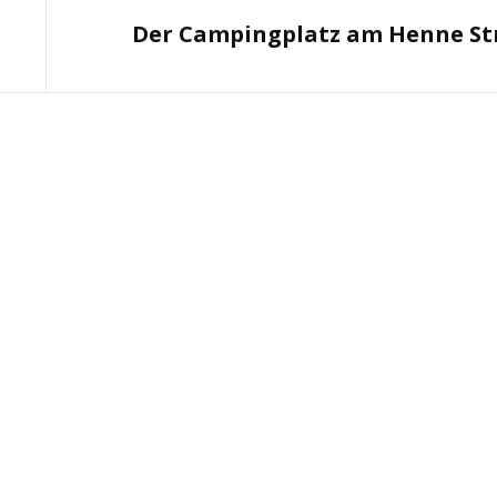
Next
Der Campingplatz am Henne St
Post