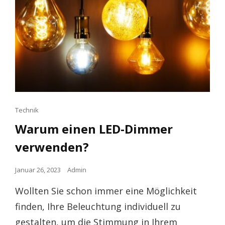
Cat
Technik
Links
Warum einen LED-Dimmer
verwenden?
Posted
Januar 26, 2023
Admin
on
Wollten Sie schon immer eine Möglichkeit
finden, Ihre Beleuchtung individuell zu
gestalten, um die Stimmung in Ihrem