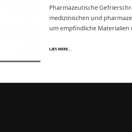
Pharmazeutische Gefrierschrä
medizinischen und pharmazeu
um empfindliche Materialien 
DIE
LÆS MERE…
BEDEUTUNG
VON
PHARMAZEUTISCHEN
GEFRIERSCHRÄNKEN
IN
DER
MODERNEN
MEDIZIN