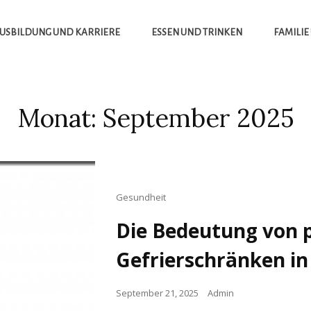
USBILDUNG UND KARRIERE
ESSEN UND TRINKEN
FAMILIE
Monat:
September 2025
Cat
Gesundheit
Links
Die Bedeutung von 
Gefrierschränken i
Posted
September 21, 2025
Admin
on