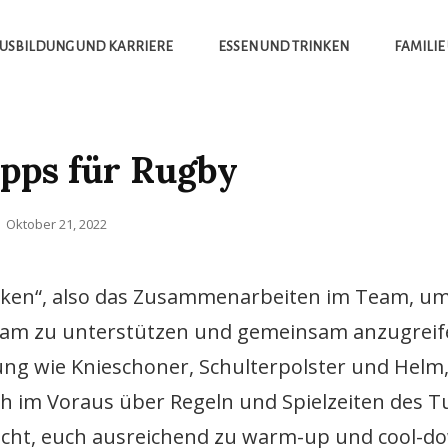
USBILDUNG UND KARRIERE
ESSEN UND TRINKEN
FAMILIE
ipps für Rugby
Posted
Oktober 21, 2022
on
rucken“, also das Zusammenarbeiten im Team, u
 Team zu unterstützen und gemeinsam anzugreif
ung wie Knieschoner, Schulterpolster und Helm
h im Voraus über Regeln und Spielzeiten des T
st nicht, euch ausreichend zu warm-up und cool-