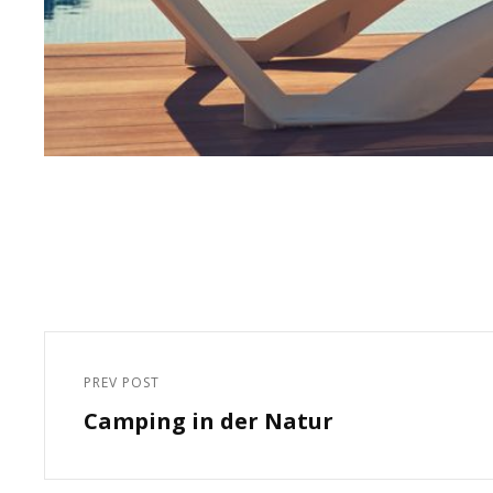
Beitragsnavigation
PREV POST
Previous
Camping in der Natur
Post