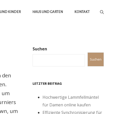
 UND KINDER
HAUS UND GARTEN
KONTAKT
Suchen
Suchen
m den
en.
LETZTER BEITRAG
, um
Hochwertige Lammfellmäntel
urniers
für Damen online kaufen
down, um
Effiziente Synchronisierung für