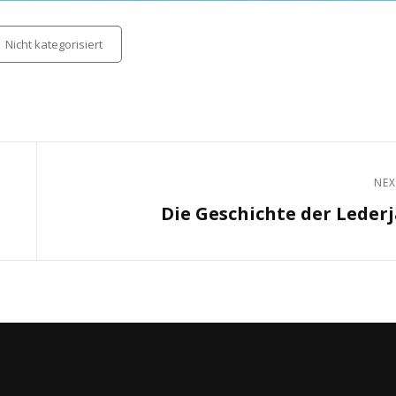
tegories
Nicht kategorisiert
NEX
Next
Die Geschichte der Leder
Post