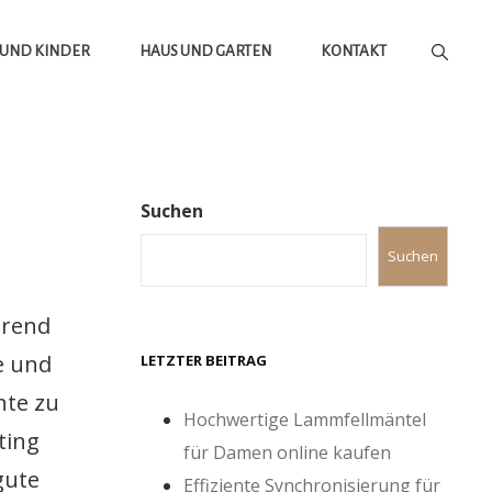
 UND KINDER
HAUS UND GARTEN
KONTAKT
Suchen
Suchen
hrend
e und
LETZTER BEITRAG
nte zu
Hochwertige Lammfellmäntel
ting
für Damen online kaufen
gute
Effiziente Synchronisierung für