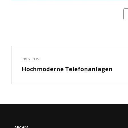
Ca
Beitragsnavigation
PREV POST
Previous
Hochmoderne Telefonanlagen
Post
ARCHIV