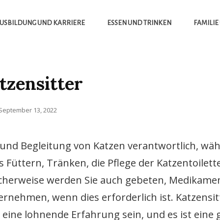
USBILDUNG UND KARRIERE
ESSEN UND TRINKEN
FAMILIE
tzensitter
Posted
September 13, 2022
on
g und Begleitung von Katzen verantwortlich, wä
 Füttern, Tränken, die Pflege der Katzentoilett
icherweise werden Sie auch gebeten, Medikame
nehmen, wenn dies erforderlich ist. Katzensit
n eine lohnende Erfahrung sein, und es ist eine 