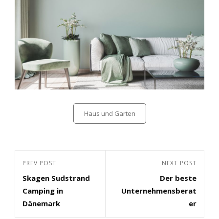
Categories
Haus und Garten
Beitragsnavigation
Previous
PREV POST
Next
NEXT POST
Skagen Sudstrand
Der beste
Post
Post
Camping in
Unternehmensberat
Dänemark
er