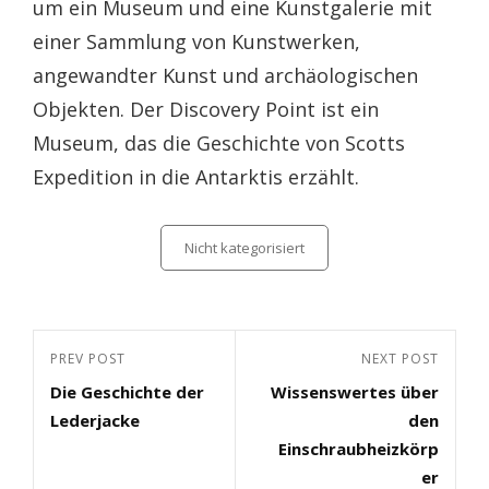
um ein Museum und eine Kunstgalerie mit
einer Sammlung von Kunstwerken,
angewandter Kunst und archäologischen
Objekten. Der Discovery Point ist ein
Museum, das die Geschichte von Scotts
Expedition in die Antarktis erzählt.
Categories
Nicht kategorisiert
Beitragsnavigation
Previous
PREV POST
Next
NEXT POST
Die Geschichte der
Wissenswertes über
Post
Post
Lederjacke
den
Einschraubheizkörp
er