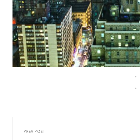
Ca
Beitragsnavigation
PREV POST
Previous