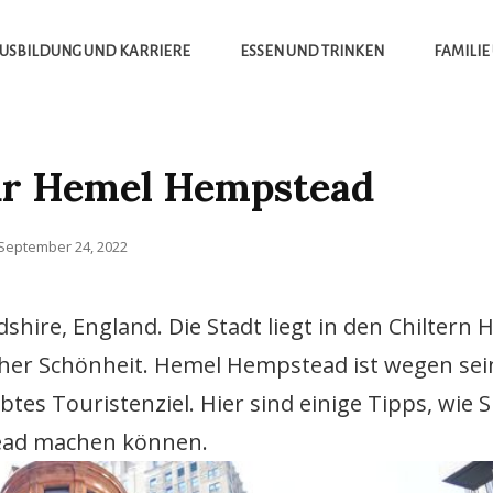
USBILDUNG UND KARRIERE
ESSEN UND TRINKEN
FAMILIE
für Hemel Hempstead
Posted
September 24, 2022
on
ire, England. Die Stadt liegt in den Chiltern Hi
her Schönheit. Hemel Hempstead ist wegen sei
es Touristenziel. Hier sind einige Tipps, wie S
ead machen können.